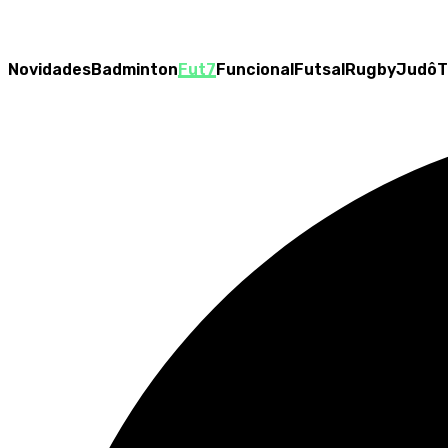
Novidades
Badminton
Fut7
Funcional
Futsal
Rugby
Judô
T